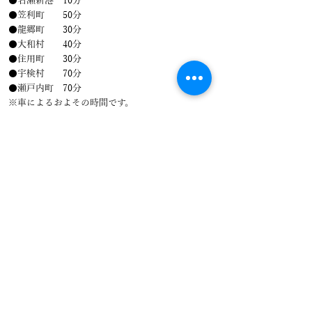
●名瀬新港 10分
●笠利町 50分
●龍郷町 30分
●大和村 40分
●住用町 30分
●宇検村 70分
●瀬戸内町 70分
※車によるおよその時間です。
駐車場：あり（本館裏）
【バスをご利用の場合】
​しまバス「港町」のりばから徒歩1分