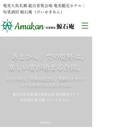
奄美大島名瀬 総合宴集会場 奄美観光ホテル｜
旬菜酒房 鯨石庵（けいせきあん）
Amakan
「あまかん」での乾杯は、
楽しい宴が始まる合図。
人生の節目、笑顔の記念日、感動のメモリー
​いつもあなたの人生のそばに
奄美大島名瀬 総合宴集会場 奄美観光ホテル
旬菜酒房 鯨石庵（けいせきあん）
SCROLL