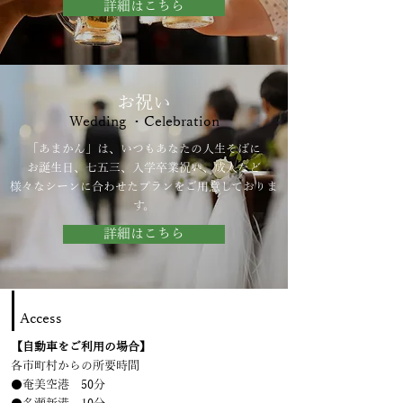
詳細はこちら
お祝い
Wedding ・Celebration
「あまかん」は、いつもあなたの人生そばに
お誕生日、七五三、
入学卒業祝い、成人など
様々なシーンに合わせた
プランをご用意しておりま
す。
詳細はこちら
Access
【自動車をご利用の場合】
各市町村からの所要時間
●奄美空港 50分