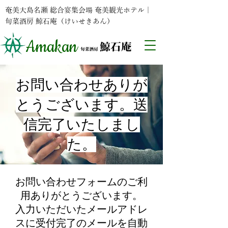
奄美大島名瀬 総合宴集会場 奄美観光ホテル｜
旬菜酒房 鯨石庵（けいせきあん）
Amakan
お問い合わせありが
とうございます。送
信完了いたしまし
た。
お問い合わせフォームのご利
用ありがとうございます。
入力いただいたメールアドレ
スに受付完了のメールを自動