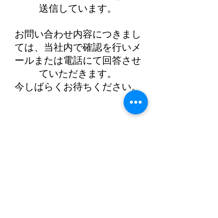
送信しています。
お問い合わせ内容につきまし
ては、当社内で確認を行いメ
ールまたは電話にて回答させ
ていただきます。
今しばらくお待ちください。​
奄美大島名瀬 総合宴集会場 奄美観光ホテル
旬菜酒房 鯨石庵（けいせきあん）
営業時間 鯨石庵 11:00～14:00
17:00～21:00
ラスト
オーダー 20:00
宴会場 09:00～21:00
住所：〒894-0026 鹿児島県奄美市名瀬港町2-10
電話番号（宴会）：
0997-52-2221
電話番号（食事）：
0997-52-2425
FAX
​番号：0997-52-2225